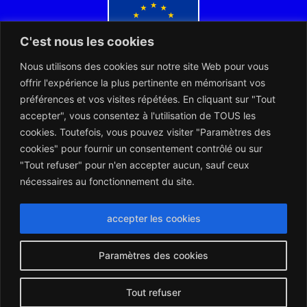
C'est nous les cookies
Nous utilisons des cookies sur notre site Web pour vous
Co-financé par l'Union européenne
offrir l'expérience la plus pertinente en mémorisant vos
préférences et vos visites répétées. En cliquant sur "Tout
accepter", vous consentez à l'utilisation de TOUS les
cookies. Toutefois, vous pouvez visiter "Paramètres des
cookies" pour fournir un consentement contrôlé ou sur
"Tout refuser" pour n'en accepter aucun, sauf ceux
L’ARERT et les Notaires d’Europe collaborent dans l’intérêt des
citoyens européens
nécessaires au fonctionnement du site.
accepter les cookies
Paramètres des cookies
Montserrat_bold
ABCDEFGHIJKLMNOPQRSTUVWXYZ
abcdefghijklmnopqrstuvwxyz
1234567890.,;:?!“’()/éèàüô*<>+=
Montserrat_regular
ABCDEFGHIJKLMNOPQRSTUVWXYZ
abcdefghijklmnopqrstuvwxyz
1234567890.,;:?!“’()/éèàüô*<>+=
Tout refuser