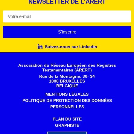
NEWSLETTER DE L'ARERT
S'inscrire
Suivez-nous sur Linkedin
Association du Réseau Européen des Registres
Testamentaires (ARERT)
Rue de la Montagne, 30- 34
1000 BRUXELLES
BELGIQUE
MENTIONS LÉGALES
POLITIQUE DE PROTECTION DES DONNÉES
PERSONNELLES
PLAN DU SITE
GRAPHISTE