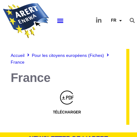
FR
Accueil
Pour les citoyens européens (Fiches)
France
France
Montserrat_bold
ABCDEFGHIJKLMNOPQRSTUVWXYZ
abcdefghijklmnopqrstuvwxyz
1234567890.,;:?!“’()/éèàüô*<>+=
Montserrat_regular
ABCDEFGHIJKLMNOPQRSTUVWXYZ
abcdefghijklmnopqrstuvwxyz
1234567890.,;:?!“’()/éèàüô*<>+=
TÉLÉCHARGER