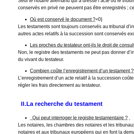
Seul le notaire allemand qui a dressé l’acte ou le trib
conservés en privé ne peuvent pas être enregistrés ; ce
Où est conservé le document ?
<0}
Les testaments sont toujours conservés au tribunal d’ins
autres actes relatifs à la succession sont conservés ex
Les proches du testateur ont-ils le droit de consult
Non, le registre des testaments ne peut pas donner d’in
du vivant du testateur.
Combien coûte l’enregistrement d’un testament ?
L’enregistrement d’un acte relatif à la succession coûte 
régler les frais directement au testateur.
II.La recherche du testament
Qui peut interroger le registre testamentaire ?
Les notaires, les chambres des notaires et les tribunaux
notaires et aux tribunaux européens qui en font la dem