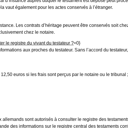
unal d’instance auprès duquel le testament est déposé peut proc
la vaut également pour les actes conservés à l’étranger.
tance. Les contrats d’héritage peuvent être conservés soit chez l
clusivement chez le notaire.
er le registre du vivant du testateur ?
<0}
formations aux proches du testateur. Sans l’accord du testateur,
12,50 euros si les frais sont perçus par le notaire ou le tribunal 
 allemands sont autorisés à consulter le registre des testaments.
ande des informations sur le registre central des testaments con