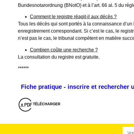
Bundesnotarordnung (BNotO) et à l’art. 66 al. 5 du rè
Comment le registre réagit-il aux décès ?
Tous les décès qui sont portés à la connaissance d’un bur
enregistrement correspondant. Si c’est le cas, le regist
n’est pas le cas, le tribunal compétent en matière suc
Combien coûte une recherche ?
La consultation du registre est gratuite.
******
Montserrat_bold
ABCDEFGHIJKLMNOPQRSTUVWXYZ
Fiche pratique - inscrire et rechercher
abcdefghijklmnopqrstuvwxyz
1234567890.,;:?!“’()/éèàüô*<>+=
Montserrat_regular
ABCDEFGHIJKLMNOPQRSTUVWXYZ
abcdefghijklmnopqrstuvwxyz
1234567890.,;:?!“’()/éèàüô*<>+=
TÉLÉCHARGER