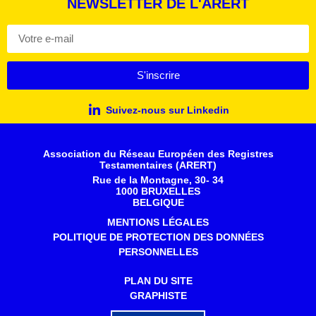
NEWSLETTER DE L'ARERT
S'inscrire
Suivez-nous sur Linkedin
Association du Réseau Européen des Registres
Testamentaires (ARERT)
Rue de la Montagne, 30- 34
1000 BRUXELLES
BELGIQUE
MENTIONS LÉGALES
POLITIQUE DE PROTECTION DES DONNÉES
PERSONNELLES
PLAN DU SITE
GRAPHISTE