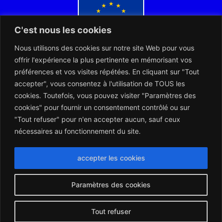
C'est nous les cookies
Nous utilisons des cookies sur notre site Web pour vous
Co-financé par l'Union européenne
offrir l'expérience la plus pertinente en mémorisant vos
préférences et vos visites répétées. En cliquant sur "Tout
accepter", vous consentez à l'utilisation de TOUS les
cookies. Toutefois, vous pouvez visiter "Paramètres des
cookies" pour fournir un consentement contrôlé ou sur
"Tout refuser" pour n'en accepter aucun, sauf ceux
L’ARERT et les Notaires d’Europe collaborent dans l’intérêt des
citoyens européens
nécessaires au fonctionnement du site.
accepter les cookies
Paramètres des cookies
Montserrat_bold
ABCDEFGHIJKLMNOPQRSTUVWXYZ
abcdefghijklmnopqrstuvwxyz
1234567890.,;:?!“’()/éèàüô*<>+=
Montserrat_regular
ABCDEFGHIJKLMNOPQRSTUVWXYZ
abcdefghijklmnopqrstuvwxyz
1234567890.,;:?!“’()/éèàüô*<>+=
Tout refuser