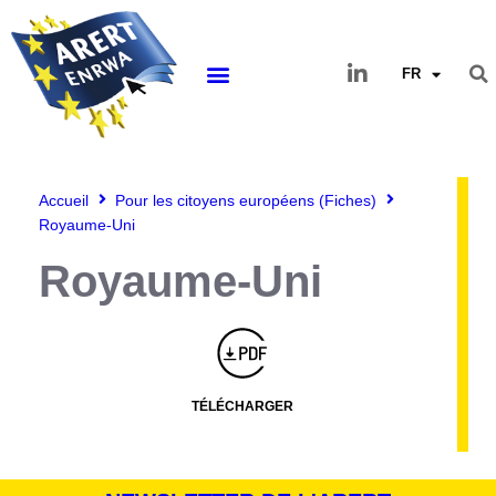
FR
Accueil
Pour les citoyens européens (Fiches)
Royaume-Uni
Royaume-Uni
Montserrat_bold
ABCDEFGHIJKLMNOPQRSTUVWXYZ
abcdefghijklmnopqrstuvwxyz
1234567890.,;:?!“’()/éèàüô*<>+=
Montserrat_regular
ABCDEFGHIJKLMNOPQRSTUVWXYZ
abcdefghijklmnopqrstuvwxyz
1234567890.,;:?!“’()/éèàüô*<>+=
TÉLÉCHARGER