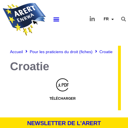
FR
Accueil
Pour les praticiens du droit (fiches)
Croatie
Croatie
Montserrat_bold
ABCDEFGHIJKLMNOPQRSTUVWXYZ
abcdefghijklmnopqrstuvwxyz
1234567890.,;:?!“’()/éèàüô*<>+=
Montserrat_regular
ABCDEFGHIJKLMNOPQRSTUVWXYZ
abcdefghijklmnopqrstuvwxyz
1234567890.,;:?!“’()/éèàüô*<>+=
TÉLÉCHARGER
NEWSLETTER DE L'ARERT