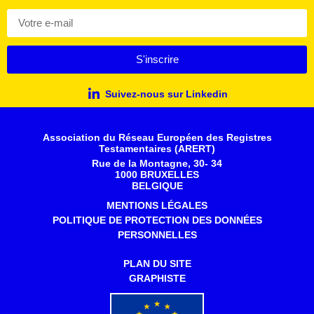
S'inscrire
Suivez-nous sur Linkedin
Association du Réseau Européen des Registres
Testamentaires (ARERT)
Rue de la Montagne, 30- 34
1000 BRUXELLES
BELGIQUE
MENTIONS LÉGALES
POLITIQUE DE PROTECTION DES DONNÉES
PERSONNELLES
PLAN DU SITE
GRAPHISTE