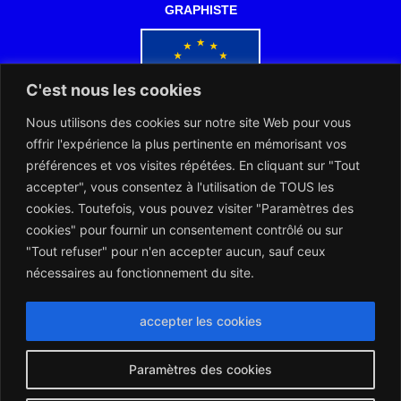
GRAPHISTE
C'est nous les cookies
Nous utilisons des cookies sur notre site Web pour vous
Co-financé par l'Union européenne
offrir l'expérience la plus pertinente en mémorisant vos
préférences et vos visites répétées. En cliquant sur "Tout
accepter", vous consentez à l'utilisation de TOUS les
cookies. Toutefois, vous pouvez visiter "Paramètres des
cookies" pour fournir un consentement contrôlé ou sur
"Tout refuser" pour n'en accepter aucun, sauf ceux
L’ARERT et les Notaires d’Europe collaborent dans l’intérêt des
citoyens européens
nécessaires au fonctionnement du site.
accepter les cookies
Paramètres des cookies
Montserrat_bold
ABCDEFGHIJKLMNOPQRSTUVWXYZ
abcdefghijklmnopqrstuvwxyz
1234567890.,;:?!“’()/éèàüô*<>+=
Montserrat_regular
ABCDEFGHIJKLMNOPQRSTUVWXYZ
abcdefghijklmnopqrstuvwxyz