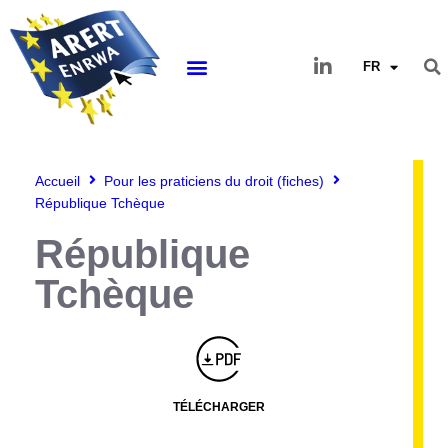
FR
Accueil
Pour les praticiens du droit (fiches)
République Tchèque
République
Tchèque
Montserrat_bold
ABCDEFGHIJKLMNOPQRSTUVWXYZ
abcdefghijklmnopqrstuvwxyz
1234567890.,;:?!“’()/éèàüô*<>+=
Montserrat_regular
ABCDEFGHIJKLMNOPQRSTUVWXYZ
abcdefghijklmnopqrstuvwxyz
1234567890.,;:?!“’()/éèàüô*<>+=
TÉLÉCHARGER