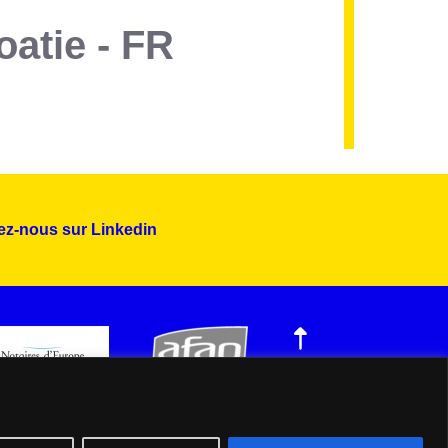
oatie - FR
ez-nous sur Linkedin
Montserrat_bold
ABCDEFGHIJKLMNOPQRSTUVWXYZ
abcdefghijklmnopqrstuvwxyz
1234567890.,;:?!“’()/éèàüô*<>+=
Montserrat_regular
ABCDEFGHIJKLMNOPQRSTUVWXYZ
abcdefghijklmnopqrstuvwxyz
1234567890.,;:?!“’()/éèàüô*<>+=
ERT et les Notaires