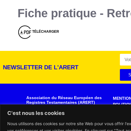
Fiche pratique - Ret
Montserrat_bold
ABCDEFGHIJKLMNOPQRSTUVWXYZ
abcdefghijklmnopqrstuvwxyz
1234567890.,;:?!“’()/éèàüô*<>+=
Montserrat_regular
ABCDEFGHIJKLMNOPQRSTUVWXYZ
abcdefghijklmnopqrstuvwxyz
1234567890.,;:?!“’()/éèàüô*<>+=
TÉLÉCHARGER
NEWSLETTER DE L'ARERT
S
Association du Réseau Européen des
MENTIO
Registres Testamentaires (ARERT)
POLITIQ
Rue de la Montagne, 30- 34
DONNÉE
C'est nous les cookies
1000 BRUXELLES
BELGIQUE
PLAN DU
Nous utilisons des cookies sur notre site Web pour vous offrir l'
GRAPHI
vos préférences et vos visites répétées. En cliquant sur "Tout acc