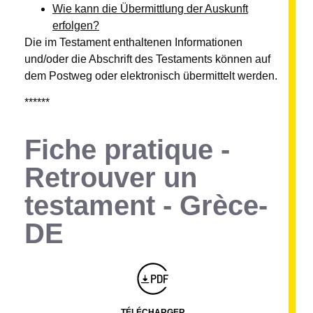
Wie kann die Übermittlung der Auskunft
erfolgen?
Die im Testament enthaltenen Informationen
und/oder die Abschrift des Testaments können auf
dem Postweg oder elektronisch übermittelt werden.
******
Fiche pratique -
Retrouver un
testament - Grèce-
DE
Montserrat_bold
ABCDEFGHIJKLMNOPQRSTUVWXYZ
abcdefghijklmnopqrstuvwxyz
1234567890.,;:?!“’()/éèàüô*<>+=
Montserrat_regular
ABCDEFGHIJKLMNOPQRSTUVWXYZ
abcdefghijklmnopqrstuvwxyz
1234567890.,;:?!“’()/éèàüô*<>+=
TÉLÉCHARGER