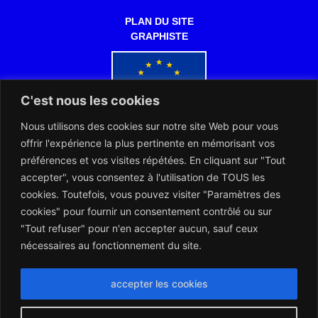
PLAN DU SITE
GRAPHISTE
C'est nous les cookies
Nous utilisons des cookies sur notre site Web pour vous
Co-financé par l'Union européenne
offrir l'expérience la plus pertinente en mémorisant vos
préférences et vos visites répétées. En cliquant sur "Tout
accepter", vous consentez à l'utilisation de TOUS les
cookies. Toutefois, vous pouvez visiter "Paramètres des
cookies" pour fournir un consentement contrôlé ou sur
"Tout refuser" pour n'en accepter aucun, sauf ceux
L’ARERT et les Notaires d’Europe collaborent dans l’intérêt des
citoyens européens
nécessaires au fonctionnement du site.
Montserrat_bold
ABCDEFGHIJKLMNOPQRSTUVWXYZ
abcdefghijklmnopqrstuvwxyz
1234567890.,;:?!“’()/éèàüô*<>+=
Montserrat_regular
ABCDEFGHIJKLMNOPQRSTUVWXYZ
abcdefghijklmnopqrstuvwxyz
1234567890.,;:?!“’()/éèàüô*<>+=
accepter les cookies