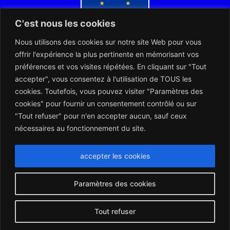
C'est nous les cookies
Nous utilisons des cookies sur notre site Web pour vous
Co-financé par l'Union européenne
offrir l'expérience la plus pertinente en mémorisant vos
préférences et vos visites répétées. En cliquant sur "Tout
accepter", vous consentez à l'utilisation de TOUS les
cookies. Toutefois, vous pouvez visiter "Paramètres des
cookies" pour fournir un consentement contrôlé ou sur
"Tout refuser" pour n'en accepter aucun, sauf ceux
L’ARERT et les Notaires d’Europe collaborent dans l’intérêt des
citoyens européens
nécessaires au fonctionnement du site.
Montserrat_bold
ABCDEFGHIJKLMNOPQRSTUVWXYZ
abcdefghijklmnopqrstuvwxyz
1234567890.,;:?!“’()/éèàüô*<>+=
Montserrat_regular
ABCDEFGHIJKLMNOPQRSTUVWXYZ
abcdefghijklmnopqrstuvwxyz
1234567890.,;:?!“’()/éèàüô*<>+=
accepter les cookies
Paramètres des cookies
Tout refuser