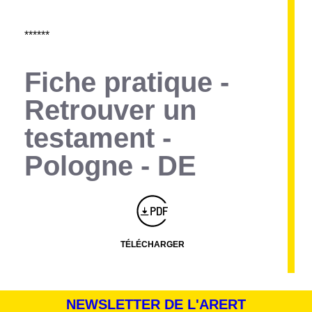
******
Fiche pratique -
Retrouver un
testament -
Pologne - DE
Montserrat_bold
ABCDEFGHIJKLMNOPQRSTUVWXYZ
abcdefghijklmnopqrstuvwxyz
1234567890.,;:?!“’()/éèàüô*<>+=
Montserrat_regular
ABCDEFGHIJKLMNOPQRSTUVWXYZ
abcdefghijklmnopqrstuvwxyz
1234567890.,;:?!“’()/éèàüô*<>+=
TÉLÉCHARGER
NEWSLETTER DE L'ARERT