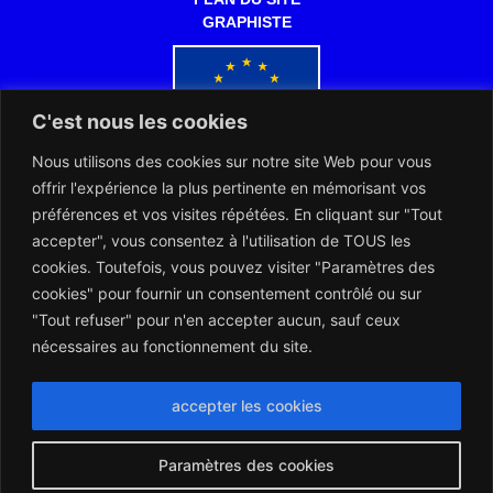
GRAPHISTE
C'est nous les cookies
Nous utilisons des cookies sur notre site Web pour vous
Co-financé par l'Union européenne
offrir l'expérience la plus pertinente en mémorisant vos
préférences et vos visites répétées. En cliquant sur "Tout
accepter", vous consentez à l'utilisation de TOUS les
cookies. Toutefois, vous pouvez visiter "Paramètres des
cookies" pour fournir un consentement contrôlé ou sur
"Tout refuser" pour n'en accepter aucun, sauf ceux
L’ARERT et les Notaires d’Europe collaborent dans l’intérêt des
citoyens européens
nécessaires au fonctionnement du site.
Montserrat_bold
ABCDEFGHIJKLMNOPQRSTUVWXYZ
abcdefghijklmnopqrstuvwxyz
1234567890.,;:?!“’()/éèàüô*<>+=
Montserrat_regular
ABCDEFGHIJKLMNOPQRSTUVWXYZ
abcdefghijklmnopqrstuvwxyz
1234567890.,;:?!“’()/éèàüô*<>+=
accepter les cookies
Paramètres des cookies