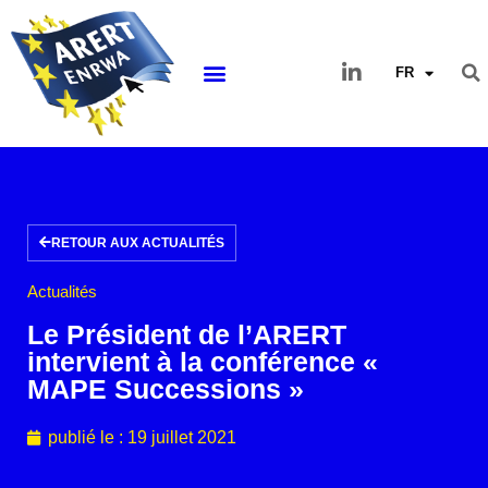
FR
RETOUR AUX ACTUALITÉS
Actualités
Le Président de l’ARERT
intervient à la conférence «
MAPE Successions »
publié le :
19 juillet 2021