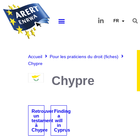
FR
Accueil
Pour les praticiens du droit (fiches)
Chypre
Chypre
Retrouver
Finding
un
a
testament
will
à
in
Chypre
Cyprus