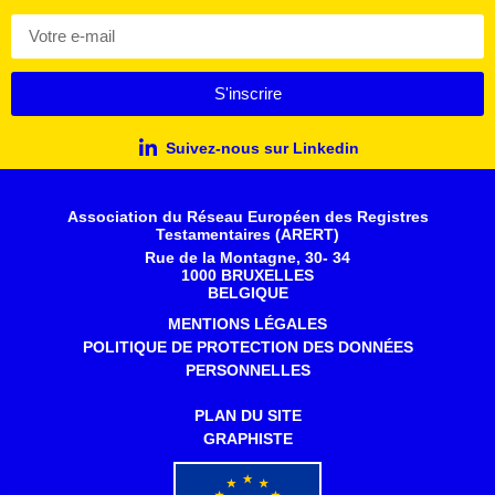
S'inscrire
Suivez-nous sur Linkedin
Association du Réseau Européen des Registres
Testamentaires (ARERT)
Rue de la Montagne, 30- 34
1000 BRUXELLES
BELGIQUE
MENTIONS LÉGALES
POLITIQUE DE PROTECTION DES DONNÉES
PERSONNELLES
PLAN DU SITE
GRAPHISTE