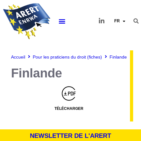
FR
Accueil
Pour les praticiens du droit (fiches)
Finlande
Finlande
Montserrat_bold
ABCDEFGHIJKLMNOPQRSTUVWXYZ
abcdefghijklmnopqrstuvwxyz
1234567890.,;:?!“’()/éèàüô*<>+=
Montserrat_regular
ABCDEFGHIJKLMNOPQRSTUVWXYZ
abcdefghijklmnopqrstuvwxyz
1234567890.,;:?!“’()/éèàüô*<>+=
TÉLÉCHARGER
NEWSLETTER DE L'ARERT