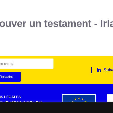
rouver un testament - Irl
Suiv
'inscrire
NS LÉGALES
UE DE PROTECTION DES
S PERSONNELLES