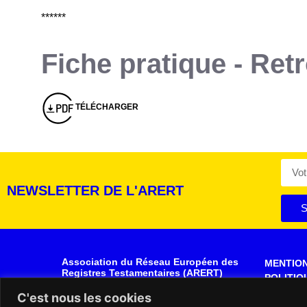
******
Fiche pratique - Ret
Montserrat_bold
ABCDEFGHIJKLMNOPQRSTUVWXYZ
abcdefghijklmnopqrstuvwxyz
1234567890.,;:?!“’()/éèàüô*<>+=
Montserrat_regular
ABCDEFGHIJKLMNOPQRSTUVWXYZ
abcdefghijklmnopqrstuvwxyz
1234567890.,;:?!“’()/éèàüô*<>+=
TÉLÉCHARGER
NEWSLETTER DE L'ARERT
S
Association du Réseau Européen des
MENTIO
Registres Testamentaires (ARERT)
POLITIQ
Rue de la Montagne, 30- 34
DONNÉE
C'est nous les cookies
1000 BRUXELLES