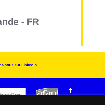
ande - FR
ez-nous sur Linkedin
Montserrat_bold
ABCDEFGHIJKLMNOPQRSTUVWXYZ
abcdefghijklmnopqrstuvwxyz
1234567890.,;:?!“’()/éèàüô*<>+=
Montserrat_regular
ABCDEFGHIJKLMNOPQRSTUVWXYZ
abcdefghijklmnopqrstuvwxyz
1234567890.,;:?!“’()/éèàüô*<>+=