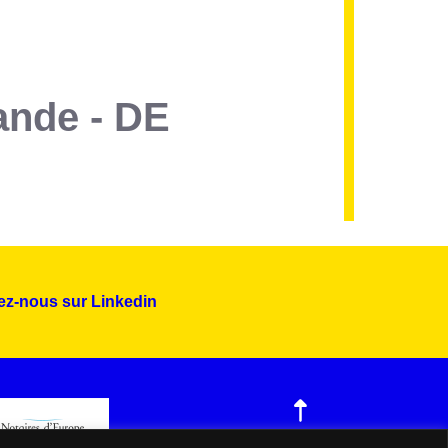
lande - DE
ez-nous sur Linkedin
Montserrat_bold
ABCDEFGHIJKLMNOPQRSTUVWXYZ
abcdefghijklmnopqrstuvwxyz
1234567890.,;:?!“’()/éèàüô*<>+=
Montserrat_regular
ABCDEFGHIJKLMNOPQRSTUVWXYZ
abcdefghijklmnopqrstuvwxyz
1234567890.,;:?!“’()/éèàüô*<>+=