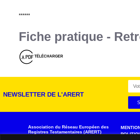
******
Fiche pratique - Ret
Montserrat_bold
ABCDEFGHIJKLMNOPQRSTUVWXYZ
abcdefghijklmnopqrstuvwxyz
1234567890.,;:?!“’()/éèàüô*<>+=
Montserrat_regular
ABCDEFGHIJKLMNOPQRSTUVWXYZ
abcdefghijklmnopqrstuvwxyz
1234567890.,;:?!“’()/éèàüô*<>+=
TÉLÉCHARGER
NEWSLETTER DE L'ARERT
S
Association du Réseau Européen des
MENTIO
Registres Testamentaires (ARERT)
POLITIQ
Rue de la Montagne, 30- 34