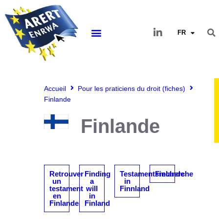
FR
Accueil
Pour les praticiens du droit (fiches)
Finlande
Finlande
Retrouver
Finding
Testamentsrecherche
Finlande
un
a
in
testament
will
Finnland
en
in
Finlande
Finland