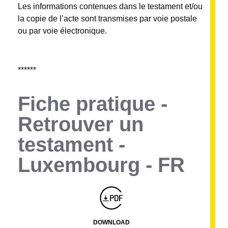
Les informations contenues dans le testament et/ou
la copie de l’acte sont transmises par voie postale
ou par voie électronique.
******
Fiche pratique -
Retrouver un
testament -
Luxembourg - FR
Montserrat_bold
ABCDEFGHIJKLMNOPQRSTUVWXYZ
abcdefghijklmnopqrstuvwxyz
1234567890.,;:?!“’()/éèàüô*<>+=
Montserrat_regular
ABCDEFGHIJKLMNOPQRSTUVWXYZ
abcdefghijklmnopqrstuvwxyz
1234567890.,;:?!“’()/éèàüô*<>+=
DOWNLOAD