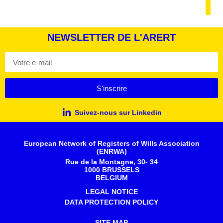
NEWSLETTER DE L'ARERT
S'inscrire
Suivez-nous sur Linkedin
European Network of Registers of Wills Association
(ENRWA)
Rue de la Montagne, 30- 34
1000 BRUSSELS
BELGIUM
LEGAL NOTICE
DATA PROTECTION POLICY
SITE MAP