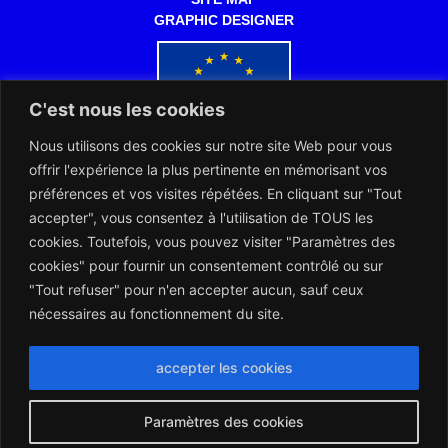
GRAPHIC DESIGNER
C'est nous les cookies
Nous utilisons des cookies sur notre site Web pour vous
Co-funded by the European Commission
offrir l'expérience la plus pertinente en mémorisant vos
préférences et vos visites répétées. En cliquant sur "Tout
accepter", vous consentez à l'utilisation de TOUS les
cookies. Toutefois, vous pouvez visiter "Paramètres des
cookies" pour fournir un consentement contrôlé ou sur
"Tout refuser" pour n'en accepter aucun, sauf ceux
The ENRWA and the Notaries of Europe works together for the
benefit of the European citizens
nécessaires au fonctionnement du site.
accepter les cookies
Paramètres des cookies
Montserrat_bold
ABCDEFGHIJKLMNOPQRSTUVWXYZ
abcdefghijklmnopqrstuvwxyz
1234567890.,;:?!“’()/éèàüô*<>+=
Montserrat_regular