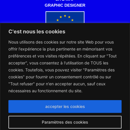
GRAPHIC DESIGNER
C'est nous les cookies
Nous utilisons des cookies sur notre site Web pour vous
Co-funded by the European Commission
offrir l'expérience la plus pertinente en mémorisant vos
préférences et vos visites répétées. En cliquant sur "Tout
accepter", vous consentez à l'utilisation de TOUS les
cookies. Toutefois, vous pouvez visiter "Paramètres des
cookies" pour fournir un consentement contrôlé ou sur
"Tout refuser" pour n'en accepter aucun, sauf ceux
The ENRWA and the Notaries of Europe works together for the
benefit of the European citizens
nécessaires au fonctionnement du site.
Montserrat_bold
ABCDEFGHIJKLMNOPQRSTUVWXYZ
abcdefghijklmnopqrstuvwxyz
1234567890.,;:?!“’()/éèàüô*<>+=
Montserrat_regular
ABCDEFGHIJKLMNOPQRSTUVWXYZ
abcdefghijklmnopqrstuvwxyz
1234567890.,;:?!“’()/éèàüô*<>+=
accepter les cookies
Paramètres des cookies