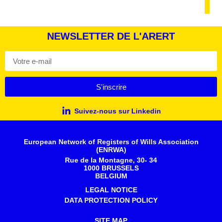
NEWSLETTER DE L'ARERT
S'inscrire
Suivez-nous sur Linkedin
European Network of Registers of Wills Association
(ENRWA)
Rue de la Montagne, 30- 34
1000 BRUSSELS
BELGIUM
LEGAL NOTICE
DATA PROTECTION POLICY
SITE MAP