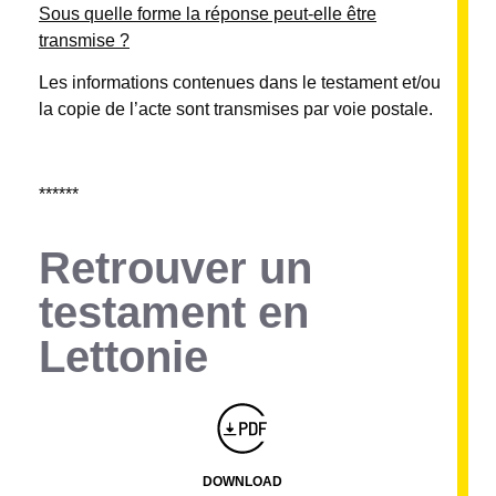
Sous quelle forme la réponse peut-elle être
transmise ?
Les informations contenues dans le testament et/ou
la copie de l’acte sont transmises par voie postale.
******
Retrouver un
testament en
Lettonie
Montserrat_bold
ABCDEFGHIJKLMNOPQRSTUVWXYZ
abcdefghijklmnopqrstuvwxyz
1234567890.,;:?!“’()/éèàüô*<>+=
Montserrat_regular
ABCDEFGHIJKLMNOPQRSTUVWXYZ
abcdefghijklmnopqrstuvwxyz
1234567890.,;:?!“’()/éèàüô*<>+=
DOWNLOAD