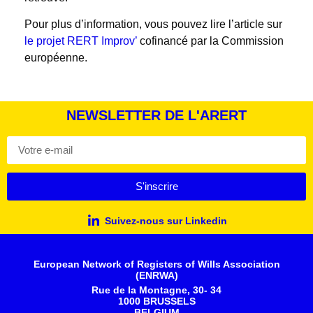
Pour plus d’information, vous pouvez lire l’article sur
le projet RERT Improv’
cofinancé par la Commission
européenne.
NEWSLETTER DE L'ARERT
S'inscrire
Suivez-nous sur Linkedin
European Network of Registers of Wills Association
(ENRWA)
Rue de la Montagne, 30- 34
1000 BRUSSELS
BELGIUM