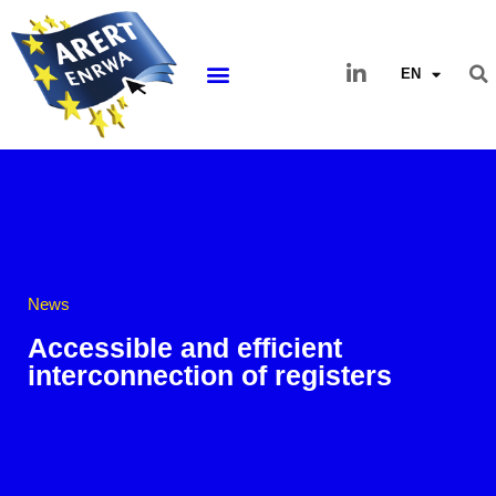
EN
News
Accessible and efficient
interconnection of registers